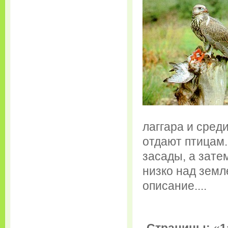
лаггара и сред
отдают птицам.
засады, а зате
низко над земл
описание....
Страницы:
«
1