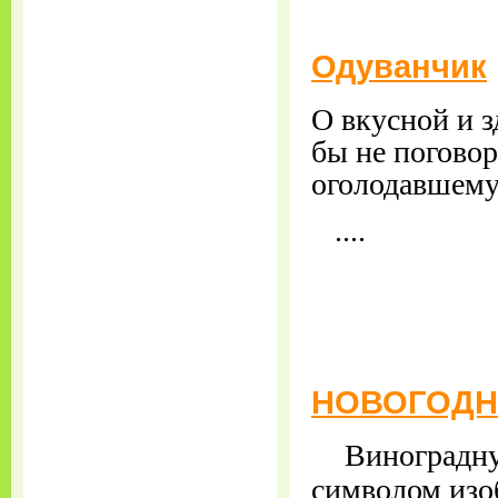
Одуванчик
О вкусной и з
бы не поговор
оголодавшему
....
НОВОГОДН
Виноградну
символом изоб