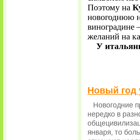
Поэтому на
К
новогод­нюю н
виноградине —
желаний на к
У итальян
Новый год 
Новогодние пр
нередко в разн
общецивилизац
января, то бол