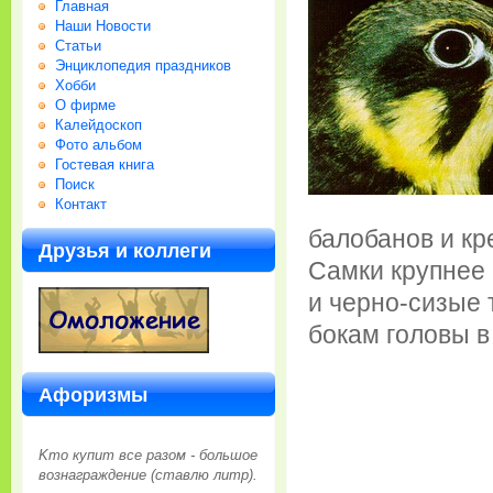
Главная
Наши Новости
Статьи
Энциклопедия праздников
Хобби
О фирме
Калейдоскоп
Фото альбом
Гостевая книга
Поиск
Контакт
балобанов и кре
Друзья и коллеги
Самки крупнее
и черно-сизые 
бокам головы в
Афоризмы
Kто купит все разом - большое
вознаграждение (ставлю литр).