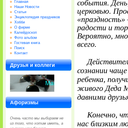
события. День
Главная
Наши Новости
церковью. Про
Статьи
Энциклопедия праздников
«праздность» 
Хобби
радости и тор
О фирме
Калейдоскоп
Вероятно, мно
Фото альбом
всего.
Гостевая книга
Поиск
Контакт
Действительн
Друзья и коллеги
сознании чаще
ребенка, полу
живого Деда М
давними друзья
Афоризмы
Конечно, чт
Очень часто мы выбираем не
нас близким л
из того, что хотим иметь, а