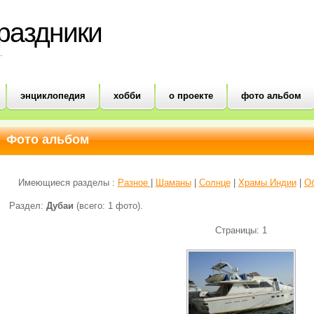
праздники
.
энциклопедия
хобби
о проекте
фото альбом
Фото альбом
Имеющиеся разделы :
Разное
|
Шаманы
|
Солнце
|
Храмы Индии
|
О
Раздел:
Дубаи
(всего: 1 фото).
Страницы: 1