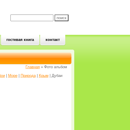
гостевая книга
контакт
Главная
» Фото альбом
бои
|
Море
|
Природа
|
Крым
| Дубаи